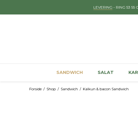
LEVERING
- RING 53 55 
SANDWICH
SALAT
KAR
Forside
/
Shop
/
Sandwich
/
Kalkun & bacon Sandwich