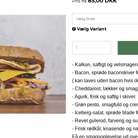
85,00 DKK
Pris fra
Vælg Brød
Vælg Variant
- Kalkun, saftigt og velsmagen
- Bacon, sprøde baconskiver f
( kan laves uden bacon hvis d
- Cheddarost, lækker og smagf
- Agurk, frisk og saftig i skiver.
- Grøn pesto, smagfuld og cre
- Iceberg-salat, sprøde blade fo
- Revet gulerod, farverig og s
- Frisk rødkål, knasende og n
Få en smagsoplevelse ud over