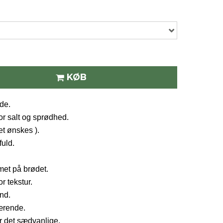
KØB
de.
or salt og sprødhed.
et ønskes ).
uld.
met på brødet.
r tekstur.
und.
ærende.
 det sædvanlige.