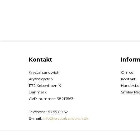
Kontakt
Inform
Krystal sandwich
Om os
Krystalgade 5
Kontakt
1172 København K
Handelsbet
Danmark
Smiley Re
CVR-nummer
:
38213563
Telefonnr.
:
53 55 09 52
E-mail
:
info@krystalsandwich.dk