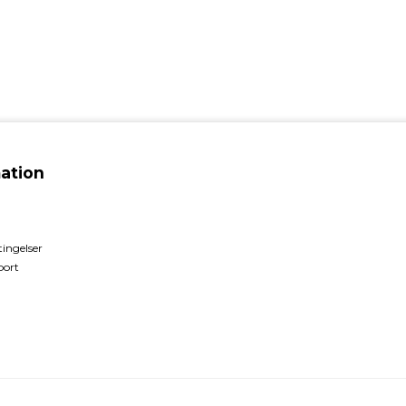
ation
ingelser
port