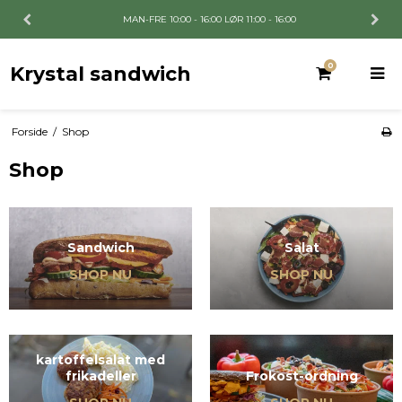
MAN-FRE 10:00 - 16:00 LØR 11:00 - 16:00
0
Krystal sandwich
Forside
/
Shop
Shop
Sandwich
Salat
SHOP NU
SHOP NU
kartoffelsalat med
frikadeller
Frokost-ordning